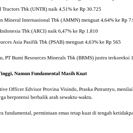
d Tractors Tbk (UNTR) naik 4,51% ke Rp 30.725
 Mineral Internasional Tbk (AMMN) menguat 4,64% ke Rp 7
 Indonesia Tbk (ARCI) naik 6,47% ke Rp 1.810
ources Asia Pasifik Tbk (PSAB) menguat 4,63% ke Rp 565
tu, PT Bumi Resources Minerals Tbk (BRMS) justru terkoreksi 
 Tinggi, Namun Fundamental Masih Kuat
ive Officer Edvisor Provina Visindo, Praska Putrantyo, menilai
rga berpotensi berbalik arah sewaktu-waktu.
a fundamental, permintaan emas tetap kuat di tengah ketidakp