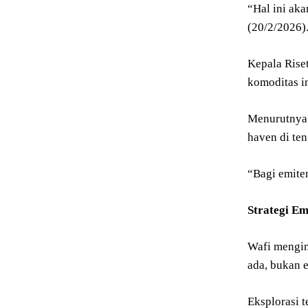
“Hal ini ak
(20/2/2026)
Kepala Rise
komoditas in
Menurutnya, 
haven di ten
“Bagi emite
Strategi Em
Wafi mengin
ada, bukan 
Eksplorasi t