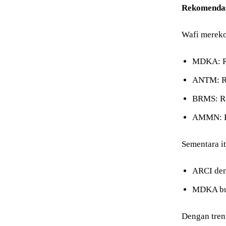
Rekomenda
Wafi mereko
MDKA: R
ANTM: R
BRMS: R
AMMN: R
Sementara i
ARCI den
MDKA buy
Dengan tren