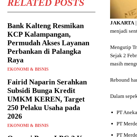
RELATED POSTS
JAKARTA
Bank Kalteng Resmikan
menjadi sen
KCP Kalampangan,
Permudah Akses Layanan
Mengutip Tr
Perbankan di Palangka
Sejak 2 Febr
Raya
masih mengu
EKONOMI & BISNIS
Rebound har
Fairid Naparin Serahkan
Subsidi Bunga Kredit
Dalam sepek
UMKM KEREN, Target
250 Pelaku Usaha pada
PT Aneka
2026
PT Merde
EKONOMI & BISNIS
PT Merde