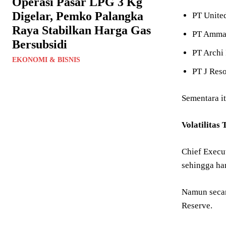
Operasi Pasar LPG 3 Kg
Digelar, Pemko Palangka
PT Unite
Raya Stabilkan Harga Gas
PT Amman
Bersubsidi
PT Archi
EKONOMI & BISNIS
PT J Res
Sementara i
Volatilitas
Chief Execut
sehingga ha
Namun secar
Reserve.