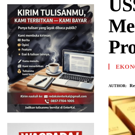
US
Me
Pro
EKONO
Re
AUTHOR: