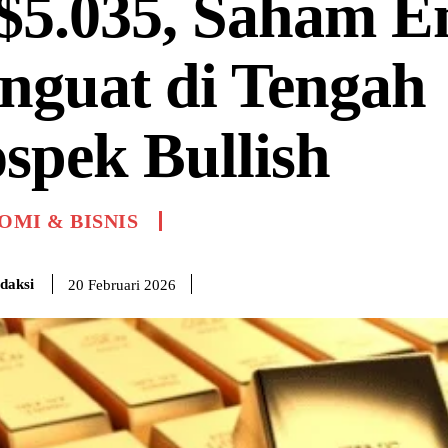
$5.035, Saham E
nguat di Tengah
spek Bullish
MI & BISNIS
daksi
20 Februari 2026