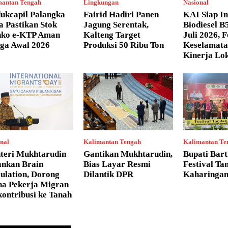
mantan Tengah
Lingkungan
Nasional
ukcapil Palangka
Fairid Hadiri Panen
KAI Siap I
 Pastikan Stok
Jagung Serentak,
Biodiesel B
nko e-KTP Aman
Kalteng Target
Juli 2026, 
gga Awal 2026
Produksi 50 Ribu Ton
Keselamata
Kinerja Lo
nal
Kalimantan Tengah
Kalimantan Te
teri Mukhtarudin
Gantikan Mukhtarudin,
Bupati Bar
ankan Brain
Bias Layar Resmi
Festival Ta
ulation, Dorong
Dilantik DPR
Kaharingan
na Pekerja Migran
ontribusi ke Tanah