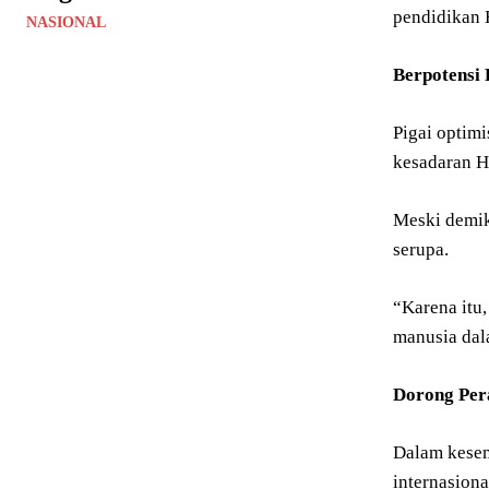
pendidikan 
NASIONAL
Berpotensi
Pigai optim
kesadaran H
Meski demik
serupa.
“Karena itu
manusia dala
Dorong Per
Dalam kesem
internasion