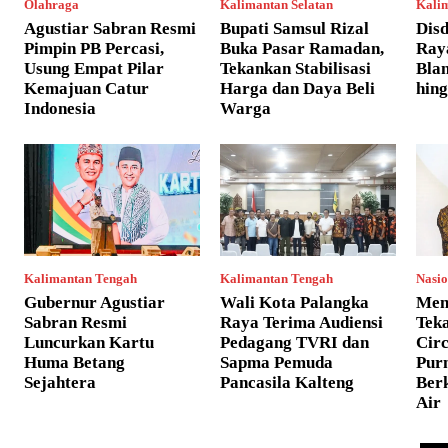
Olahraga
Kalimantan Selatan
Kali
Agustiar Sabran Resmi
Bupati Samsul Rizal
Disd
Pimpin PB Percasi,
Buka Pasar Ramadan,
Raya
Usung Empat Pilar
Tekankan Stabilisasi
Bla
Kemajuan Catur
Harga dan Daya Beli
hin
Indonesia
Warga
Kalimantan Tengah
Kalimantan Tengah
Nasio
Gubernur Agustiar
Wali Kota Palangka
Men
Sabran Resmi
Raya Terima Audiensi
Tek
Luncurkan Kartu
Pedagang TVRI dan
Circ
Huma Betang
Sapma Pemuda
Pur
Sejahtera
Pancasila Kalteng
Berk
Air