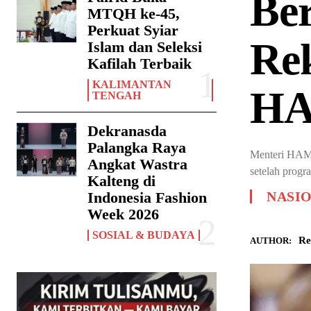
Be
MTQH ke-45,
Perkuat Syiar
Re
Islam dan Seleksi
Kafilah Terbaik
KALIMANTAN
HA
TENGAH
Dekranasda
Palangka Raya
Menteri HAM N
Angkat Wastra
setelah progr
Kalteng di
Indonesia Fashion
NASI
Week 2026
SOSIAL & BUDAYA
Re
AUTHOR: