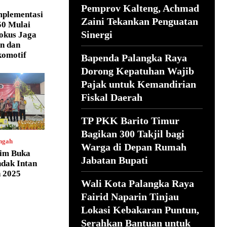
Pemprov Kalteng, Achmad
mplementasi
Zaini Tekankan Penguatan
50 Mulai
Sinergi
Fokus Jaga
n dan
komotif
Bapenda Palangka Raya
Dorong Kepatuhan Wajib
Pajak untuk Kemandirian
Fiskal Daerah
TP PKK Barito Timur
Bagikan 300 Takjil bagi
ngah
Warga di Depan Rumah
tim Buka
Jabatan Bupati
ndak Intan
 2025
Wali Kota Palangka Raya
Fairid Naparin Tinjau
Lokasi Kebakaran Puntun,
Serahkan Bantuan untuk