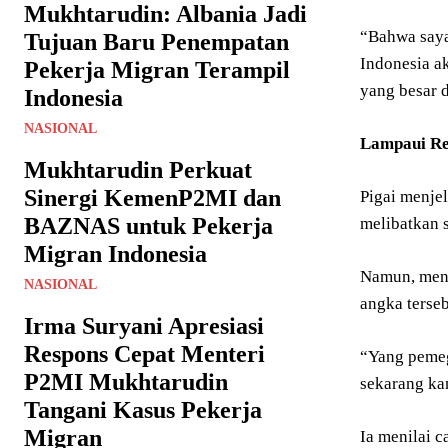
Mukhtarudin: Albania Jadi
“Bahwa saya
Tujuan Baru Penempatan
Indonesia a
Pekerja Migran Terampil
yang besar d
Indonesia
NASIONAL
Lampaui R
Mukhtarudin Perkuat
Sinergi KemenP2MI dan
Pigai menje
BAZNAS untuk Pekerja
melibatkan s
Migran Indonesia
Namun, menu
NASIONAL
angka terseb
Irma Suryani Apresiasi
Respons Cepat Menteri
“Yang pemeg
P2MI Mukhtarudin
sekarang kam
Tangani Kasus Pekerja
Migran
Ia menilai 