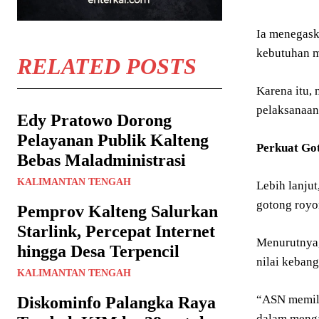
Ia menegask
kebutuhan m
RELATED POSTS
Karena itu,
pelaksanaan
Edy Pratowo Dorong
Pelayanan Publik Kalteng
Perkuat Go
Bebas Maladministrasi
KALIMANTAN TENGAH
Lebih lanju
gotong royon
Pemprov Kalteng Salurkan
Starlink, Percepat Internet
Menurutnya,
hingga Desa Terpencil
nilai keban
KALIMANTAN TENGAH
“ASN memili
Diskominfo Palangka Raya
dalam menga