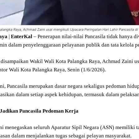
Palangka Raya, Achmad Zaini usai mengikuti Upacara Peringatan Hari Lahir Pancasila di
aya
|
EnterKal
– Penerapan nilai-nilai Pancasila tidak hanya 
rmin dalam penyelenggaraan pelayanan publik dan tata kelola p
t disampaikan Wakil Wali Kota Palangka Raya, Achmad Zaini usa
tor Wali Kota Palangka Raya, Senin (1/6/2026).
ni, Pancasila merupakan dasar negara sekaligus pedoman hidup
asikan dalam setiap aspek kehidupan, termasuk dalam pelaksan
Jadikan Pancasila Pedoman Kerja
i menegaskan seluruh Aparatur Sipil Negara (ASN) memiliki ta
dasan dalam menjalankan tugas sebagai pelayan masyarakat.