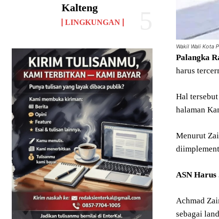
Kalteng
LINGKUNGAN
Wakil Wali Kota 
Palangka
R
harus terce
Hal tersebu
halaman Kan
Menurut Zai
diimplement
ASN Harus 
Achmad Zain
sebagai lan