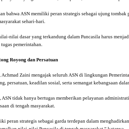
an bahwa ASN memiliki peran strategis sebagai ujung tombak 
asyarakat sehari-hari.
 nilai-nilai dasar yang terkandung dalam Pancasila harus men
 tugas pemerintahan.
tong Royong dan Persatuan
t, Achmad Zaini mengajak seluruh ASN di lingkungan Pemerint
g, persatuan, keadilan sosial, serta semangat kebangsaan dala
 ASN tidak hanya bertugas memberikan pelayanan administratif
gsaan di tengah masyarakat.
ki peran strategis sebagai garda terdepan dalam menghadirkan
malkan nilai-nilai Pancasila di tengah masyarakat,” katanya.