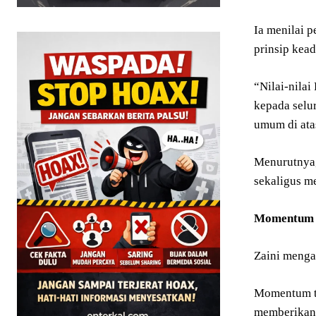
Ia menilai p
prinsip kead
“Nilai-nila
kepada selu
umum di ata
Menurutnya,
sekaligus m
Momentum 
Zaini mengat
Momentum te
memberikan 