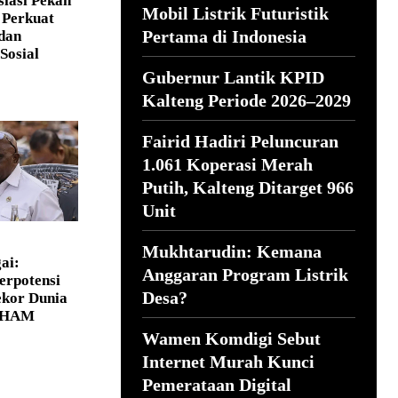
siasi Pekan
Mobil Listrik Futuristik
Perkuat
Pertama di Indonesia
 dan
Sosial
Gubernur Lantik KPID
Kalteng Periode 2026–2029
Fairid Hadiri Peluncuran
1.061 Koperasi Merah
Putih, Kalteng Ditarget 966
Unit
Mukhtarudin: Kemana
ai:
Anggaran Program Listrik
erpotensi
Desa?
kor Dunia
n HAM
Wamen Komdigi Sebut
Internet Murah Kunci
Pemerataan Digital