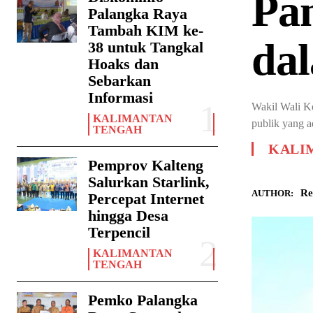
Pan
Palangka Raya
Tambah KIM ke-
da
38 untuk Tangkal
Hoaks dan
Sebarkan
Informasi
Wakil Wali Ko
KALIMANTAN
publik yang a
TENGAH
KALI
Pemprov Kalteng
Salurkan Starlink,
Re
AUTHOR:
Percepat Internet
hingga Desa
Terpencil
KALIMANTAN
TENGAH
Pemko Palangka