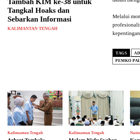
Tambah KIM ke-38 untuk
Tangkal Hoaks dan
Melalui mom
Sebarkan Informasi
profesional
KALIMANTAN TENGAH
kepentingan
TAGS
AD
PEMKO PAL
Kalimantan Tengah
Kalimantan Tengah
Nasio