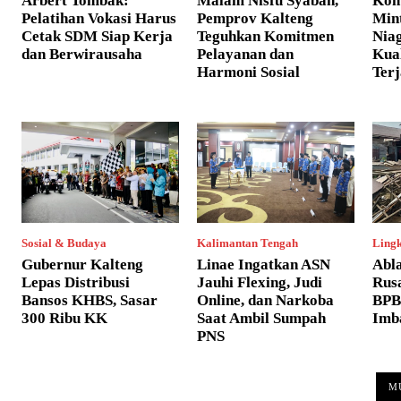
Arbert Tombak:
Malam Nisfu Syaban,
Kom
Pelatihan Vokasi Harus
Pemprov Kalteng
Min
Cetak SDM Siap Kerja
Teguhkan Komitmen
Niag
dan Berwirausaha
Pelayanan dan
Kua
Harmoni Sosial
Ter
Sosial & Budaya
Kalimantan Tengah
Ling
Gubernur Kalteng
Linae Ingatkan ASN
Abl
Lepas Distribusi
Jauhi Flexing, Judi
Rus
Bansos KHBS, Sasar
Online, dan Narkoba
BPB
300 Ribu KK
Saat Ambil Sumpah
Imb
PNS
M