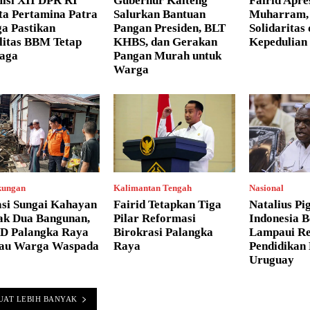
isi XII DPR RI
Gubernur Kalteng
Fairid Apre
ta Pertamina Patra
Salurkan Bantuan
Muharram, 
a Pastikan
Pangan Presiden, BLT
Solidaritas
litas BBM Tetap
KHBS, dan Gerakan
Kepedulian 
jaga
Pangan Murah untuk
Warga
kungan
Kalimantan Tengah
Nasional
asi Sungai Kahayan
Fairid Tetapkan Tiga
Natalius Pig
ak Dua Bangunan,
Pilar Reformasi
Indonesia B
D Palangka Raya
Birokrasi Palangka
Lampaui Re
au Warga Waspada
Raya
Pendidika
Uruguay
UAT LEBIH BANYAK