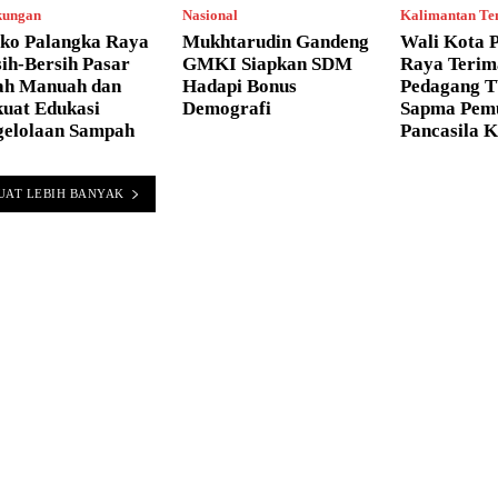
kungan
Nasional
Kalimantan Te
ko Palangka Raya
Mukhtarudin Gandeng
Wali Kota 
ih-Bersih Pasar
GMKI Siapkan SDM
Raya Terim
ah Manuah dan
Hadapi Bonus
Pedagang T
kuat Edukasi
Demografi
Sapma Pem
gelolaan Sampah
Pancasila K
UAT LEBIH BANYAK