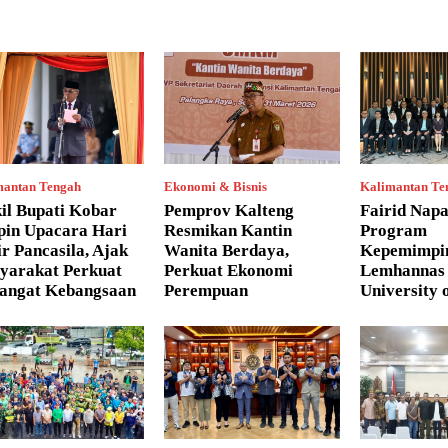
mantan Tengah
Ekonomi & Bisnis
Kalimantan Te
il Bupati Kobar
Pemprov Kalteng
Fairid Napa
pin Upacara Hari
Resmikan Kantin
Program
r Pancasila, Ajak
Wanita Berdaya,
Kepemimpi
yarakat Perkuat
Perkuat Ekonomi
Lemhannas 
angat Kebangsaan
Perempuan
University 