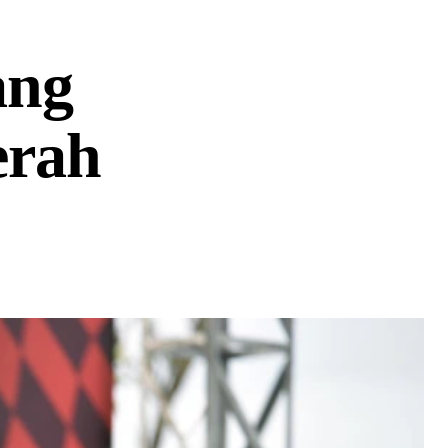
ang
erah