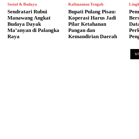
Sosial & Budaya
Kalimantan Tengah
Ling
Sendratari Rubui
Bupati Pulang Pisau:
Pem
Manawang Angkat
Koperasi Harus Jadi
Bers
Budaya Dayak
Pilar Ketahanan
Dat
Ma’anyan di Palangka
Pangan dan
Per
Raya
Kemandirian Daerah
Pen
M