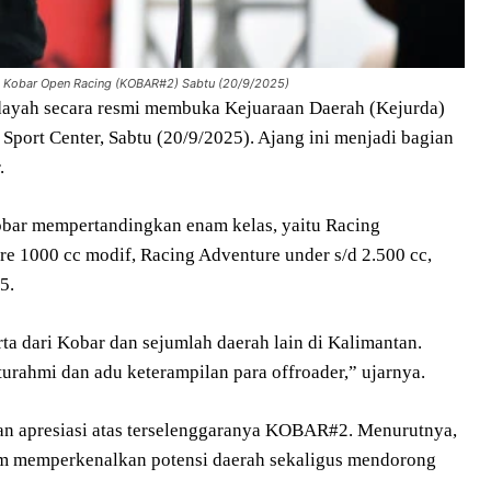
d Kobar Open Racing (KOBAR#2) Sabtu (20/9/2025)
idayah secara resmi membuka Kejuaraan Daerah (Kejurda)
 Sport Center, Sabtu (20/9/2025). Ajang ini menjadi bagian
.
obar mempertandingkan enam kelas, yaitu Racing
e 1000 cc modif, Racing Adventure under s/d 2.500 cc,
5.
rta dari Kobar dan sejumlah daerah lain di Kalimantan.
turahmi dan adu keterampilan para offroader,” ujarnya.
n apresiasi atas terselenggaranya KOBAR#2. Menurutnya,
tum memperkenalkan potensi daerah sekaligus mendorong