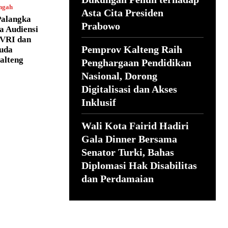
ngah
Asta Cita Presiden
Palangka
Prabowo
a Audiensi
VRI dan
Pemprov Kalteng Raih
uda
alteng
Penghargaan Pendidikan
Nasional, Dorong
Digitalisasi dan Akses
Inklusif
Wali Kota Fairid Hadiri
Gala Dinner Bersama
Senator Turki, Bahas
Diplomasi Hak Disabilitas
dan Perdamaian