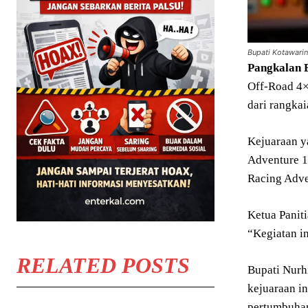
Bupati Kotawari
Pangkalan B
Off-Road 4×
dari rangka
Kejuaraan y
Adventure 1
Racing Adve
Ketua Paniti
“Kegiatan in
RELATED POSTS
Bupati Nurh
kejuaraan i
pertumbuha