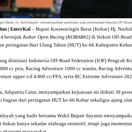
ngin Barat, Hj. Nurhidayah, menyampaikan sambutan saat pembukaan Kejurda Off-Roa
un | EnterKal
– Bupati Kotawaringin Barat (Kobar) Hj. Nurh
4 bertajuk
Kobar Open Racing (KOBAR#2)
di Sirkuit Off-Road
ian peringatan Hari Ulang Tahun (HUT) ke-66 Kabupaten Kobar
ang diinisiasi Indonesia Off-Road Federation (IOF) Pengcab K
000 cc pria, Racing Adventure 1000 cc wanita, Racing Adventur
nture upper s/d 4.800 cc/FFA, serta RC Extreme Adventure 202
a, Adipatria Catur, menyampaikan kejuaraan ini diikuti 39 pese
i bagian dari peringatan HUT ke-66 Kobar sekaligus ajang sila
idayah yang hadir bersama Wakil Bupati Suyanto menyampaika
ni bukan hanya sekadar olahraga otomotif, tetapi juga momen
n ekonomi masyarakat.