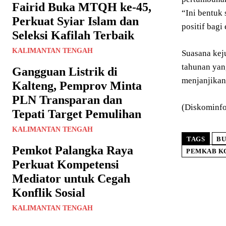
Fairid Buka MTQH ke-45,
“Ini bentuk 
Perkuat Syiar Islam dan
positif bagi
Seleksi Kafilah Terbaik
KALIMANTAN TENGAH
Suasana kej
tahunan yan
Gangguan Listrik di
menjanjikan.
Kalteng, Pemprov Minta
PLN Transparan dan
(Diskominfo
Tepati Target Pemulihan
KALIMANTAN TENGAH
TAGS
BU
Pemkot Palangka Raya
PEMKAB K
Perkuat Kompetensi
Mediator untuk Cegah
Konflik Sosial
KALIMANTAN TENGAH