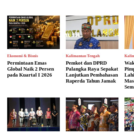
Ekonomi & Bisnis
Kalimantan Tengah
Kali
Permintaan Emas
Pemkot dan DPRD
Wak
Global Naik 2 Persen
Palangka Raya Sepakat
Pim
pada Kuartal I 2026
Lanjutkan Pembahasan
Lahi
Raperda Tahun Jamak
Mas
Sem