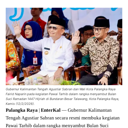
Gubernur Kalimantan Tengah Agustiar Sabran dan Wali Kota Palangka Raya
Fairid Naparin pada kegiatan Pawai Tarhib dalam rangka menyambut Bulan
Suci Ramadan 1447 Hijriah di Bundaran Besar Talawang, Kota Palangka Raya,
Kamis (12/2/2026).
Palangka
Raya
|
EnterKal
— Gubernur Kalimantan
Tengah Agustiar Sabran secara resmi membuka kegiatan
Pawai Tarhib dalam rangka menyambut Bulan Suci