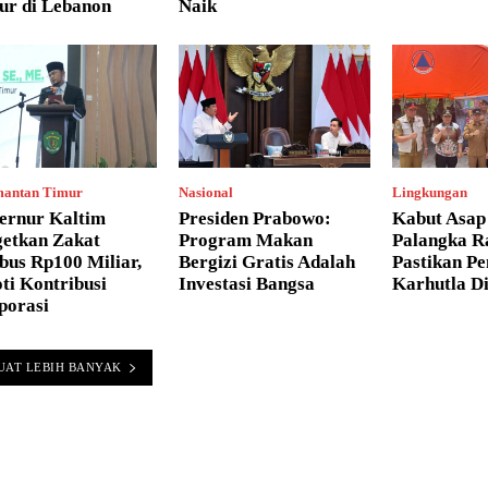
ur di Lebanon
Naik
mantan Timur
Nasional
Lingkungan
ernur Kaltim
Presiden Prabowo:
Kabut Asap 
getkan Zakat
Program Makan
Palangka Ra
bus Rp100 Miliar,
Bergizi Gratis Adalah
Pastikan P
ti Kontribusi
Investasi Bangsa
Karhutla D
porasi
UAT LEBIH BANYAK