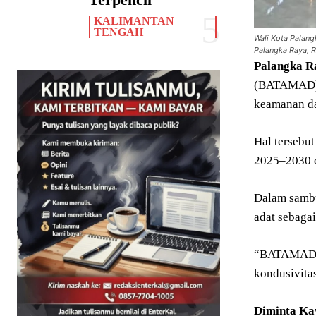
KALIMANTAN
TENGAH
Wali Kota Palan
Palangka Raya, R
Palangka
R
(BATAMAD) m
keamanan da
Hal tersebu
2025–2030 d
Dalam sambu
adat sebaga
“BATAMAD me
kondusivitas
Diminta Ka