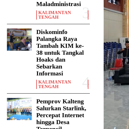
Maladministrasi
KALIMANTAN
TENGAH
Diskominfo
Palangka Raya
Tambah KIM ke-
38 untuk Tangkal
Hoaks dan
Sebarkan
Informasi
KALIMANTAN
TENGAH
Pemprov Kalteng
Salurkan Starlink,
Percepat Internet
hingga Desa
Terpencil