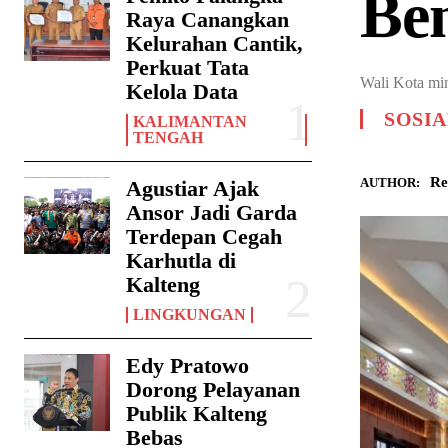
Be
Raya Canangkan
Kelurahan Cantik,
Perkuat Tata
Wali Kota mi
Kelola Data
SOSIA
KALIMANTAN
TENGAH
Re
AUTHOR:
Agustiar Ajak
Ansor Jadi Garda
Terdepan Cegah
Karhutla di
Kalteng
LINGKUNGAN
Edy Pratowo
Dorong Pelayanan
Publik Kalteng
Bebas