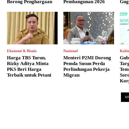
Borong Penghargaan
Pembangunan 2026
Gug
Ekonomi & Bisnis
Nasional
Kali
Harga TBS Turun,
Menteri P2MI Dorong
Gub
Rizky Aditya Minta
Pemda Susun Perda
Tar
PKS Beri Harga
Perlindungan Pekerja
Tem
Terbaik untuk Petani
Migran
Soro
Kor
M