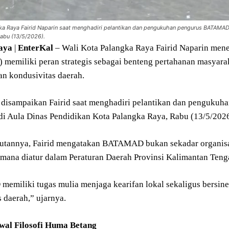
gka Raya Fairid Naparin saat menghadiri pelantikan dan pengukuhan pengurus BATAMA
abu (13/5/2026).
aya
|
EnterKal
– Wali Kota Palangka Raya Fairid Naparin men
emiliki peran strategis sebagai benteng pertahanan masyarak
n kondusivitas daerah.
t disampaikan Fairid saat menghadiri pelantikan dan penguk
i Aula Dinas Pendidikan Kota Palangka Raya, Rabu (13/5/2026
tannya, Fairid mengatakan BATAMAD bukan sekadar organisasi 
imana diatur dalam Peraturan Daerah Provinsi Kalimantan Ten
miliki tugas mulia menjaga kearifan lokal sekaligus bersin
 daerah,” ujarnya.
wal Filosofi Huma Betang