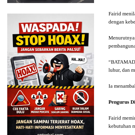
Fairid meni
dengan kebe
Menurutnya,
pembanguna
“BATAMAD ad
luhur, dan 
Ia menambah
Pengurus D
Fairid memi
kebutuhan m