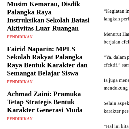
Musim Kemarau, Disdik
“Kegiatan i
Palangka Raya
langkah per
Instruksikan Sekolah Batasi
Aktivitas Luar Ruangan
Menurut Ham
PENDIDIKAN
berjalan efe
Fairid Naparin: MPLS
Sekolah Rakyat Palangka
“Ya, dalam 
Raya Bentuk Karakter dan
efektif,” s
Semangat Belajar Siswa
Ia juga men
PENDIDIKAN
mendukung k
Achmad Zaini: Pramuka
Tetap Strategis Bentuk
Selain aspe
Karakter Generasi Muda
karakter pes
PENDIDIKAN
“Hal ini ki