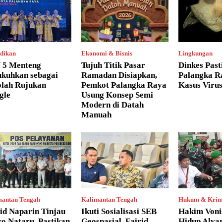
dikan
Ekonomi & Bisnis
Lingkungan
 5 Menteng
Tujuh Titik Pasar
Dinkes Past
ukuhkan sebagai
Ramadan Disiapkan,
Palangka R
olah Rujukan
Pemkot Palangka Raya
Kasus Viru
gle
Usung Konsep Semi
Modern di Datah
Manuah
mantan Tengah
Kalimantan Tengah
Hukum & Krim
id Naparin Tinjau
Ikuti Sosialisasi SEB
Hakim Voni
o Nataru, Pastikan
Geospasial, Fairid
Hidup Alva