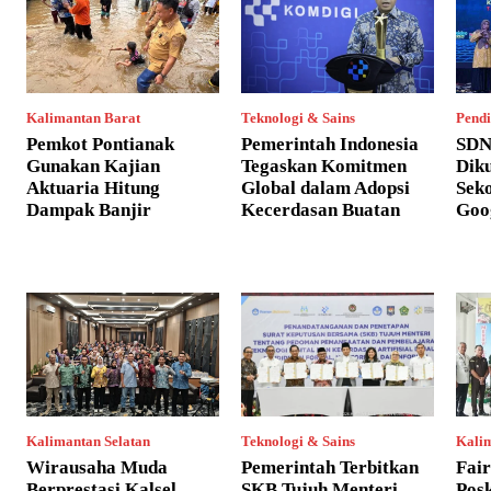
Kalimantan Barat
Teknologi & Sains
Pendi
Pemkot Pontianak
Pemerintah Indonesia
SDN
Gunakan Kajian
Tegaskan Komitmen
Dik
Aktuaria Hitung
Global dalam Adopsi
Sek
Dampak Banjir
Kecerdasan Buatan
Goo
Kalimantan Selatan
Teknologi & Sains
Kali
Wirausaha Muda
Pemerintah Terbitkan
Fair
Berprestasi Kalsel
SKB Tujuh Menteri,
Posk