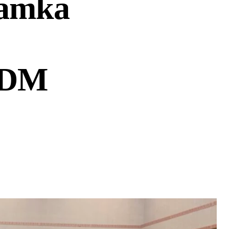
Hamka
SDM