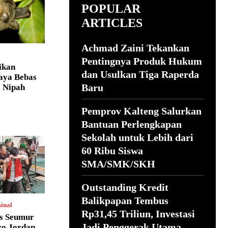
POPULAR
ARTICLES
Achmad Zaini Tekankan
Pentingnya Produk Hukum
ikan
dan Usulkan Tiga Raperda
aya Bebas
Baru
s Nipah
Pemprov Kalteng Salurkan
Bantuan Perlengkapan
Sekolah untuk Lebih dari
60 Ribu Siswa
SMA/SMK/SKH
Outstanding Kredit
Balikpapan Tembus
inal
Rp31,45 Triliun, Investasi
s Seumur
Jadi Penggerak Utama
ro Jordan