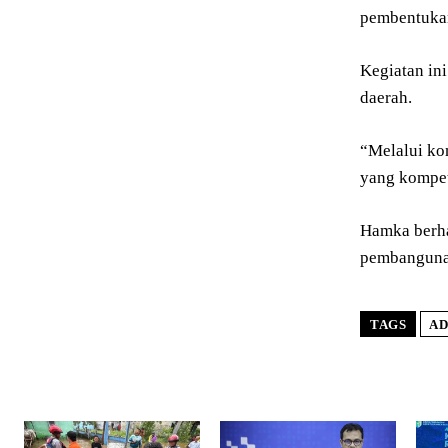
pembentukan
Kegiatan in
daerah.
“Melalui ko
yang kompet
Hamka berha
pembangunan
TAGS
AD