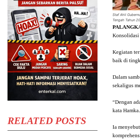
Staf Ahli Guber
Tengah Tahun 202
PALANGK
Konsolidasi
Kegiatan te
baik di tin
Dalam sambu
sekaligus m
“Dengan ada
kata Hamka.
RELATED POSTS
Ia menyebut,
komprehensi