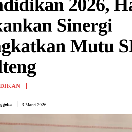
ndidikan 2026, 
ankan Sinergi
ngkatkan Mutu 
lteng
IDIKAN
ggelia
3 Maret 2026