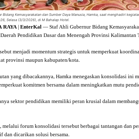
nur Bidang Kemasyarakatan dan Sumber Daya Manusia, Hamka, saat menghadiri kegiata
6, Selasa (3/3/2026), di M Bahalap Hotel.
A
RAYA
|
EnterKal
— Staf Ahli Gubernur Bidang Kemasyaraka
 Daerah Pendidikan Dasar dan Menengah Provinsi Kalimantan T
rsebut menjadi momentum strategis untuk memperkuat koordina
gkat provinsi maupun kabupaten/kota.
tan yang dibacakannya, Hamka menegaskan konsolidasi ini m
emperkuat komitmen bersama dalam meningkatkan mutu pendid
nya sektor pendidikan memiliki peran krusial dalam membang
 melalui forum konsolidasi tersebut berbagai tantangan dan per
f dan dicarikan solusi bersama.