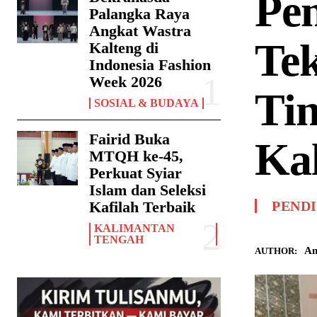
Pe
Palangka Raya
Angkat Wastra
Tek
Kalteng di
Indonesia Fashion
Week 2026
Ti
SOSIAL & BUDAYA
Fairid Buka
Ka
MTQH ke-45,
Perkuat Syiar
Islam dan Seleksi
Kafilah Terbaik
PEND
KALIMANTAN
TENGAH
An
AUTHOR: