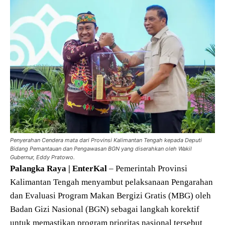
Penyerahan Cendera mata dari Provinsi Kalimantan Tengah kepada Deputi
Bidang Pemantauan dan Pengawasan BGN yang diserahkan oleh Wakil
Gubernur, Eddy Pratowo.
Palangka Raya | EnterKal
– Pemerintah Provinsi
Kalimantan Tengah menyambut pelaksanaan Pengarahan
dan Evaluasi Program Makan Bergizi Gratis (MBG) oleh
Badan Gizi Nasional (BGN) sebagai langkah korektif
untuk memastikan program prioritas nasional tersebut