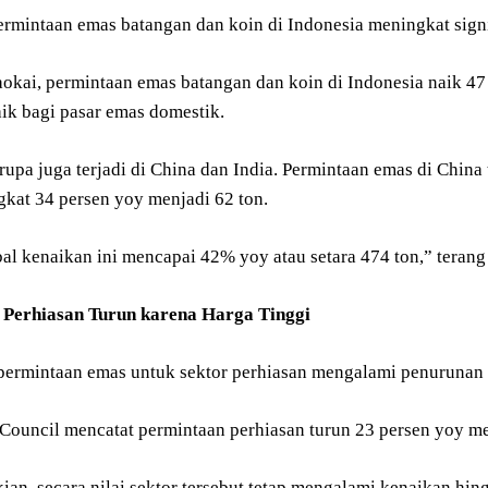
permintaan emas batangan dan koin di Indonesia meningkat sign
okai, permintaan emas batangan dan koin di Indonesia naik 47 
aik bagi pasar emas domestik.
upa juga terjadi di China dan India. Permintaan emas di China 
gkat 34 persen yoy menjadi 62 ton.
al kenaikan ini mencapai 42% yoy atau setara 474 ton,” terang
 Perhiasan Turun karena Harga Tinggi
n, permintaan emas untuk sektor perhiasan mengalami penurunan
Council mencatat permintaan perhiasan turun 23 persen yoy men
an, secara nilai sektor tersebut tetap mengalami kenaikan hin