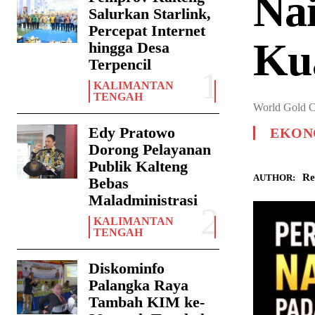
Nai
Salurkan Starlink,
Percepat Internet
Kua
hingga Desa
Terpencil
KALIMANTAN
TENGAH
World Gold Co
Edy Pratowo
EKONO
Dorong Pelayanan
Publik Kalteng
Re
AUTHOR:
Bebas
Maladministrasi
KALIMANTAN
TENGAH
Diskominfo
Palangka Raya
Tambah KIM ke-