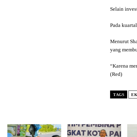
Selain inve
Pada kuartal
Menurut Shao
yang membut
“Karena mem
(Red)
TAGS
E