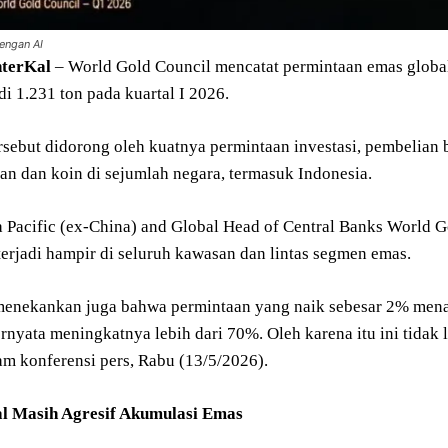
dengan AI
terKal
– World Gold Council mencatat permintaan emas global
i 1.231 ton pada kuartal I 2026.
rsebut didorong oleh kuatnya permintaan investasi, pembelian 
an dan koin di sejumlah negara, termasuk Indonesia.
a Pacific (ex-China) and Global Head of Central Banks World 
terjadi hampir di seluruh kawasan dan lintas segmen emas.
enekankan juga bahwa permintaan yang naik sebesar 2% menan
ternyata meningkatnya lebih dari 70%. Oleh karena itu ini tidak 
am konferensi pers, Rabu (13/5/2026).
al Masih Agresif Akumulasi Emas