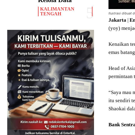
KALIMANTAN
TENGAH
Ilustrasi dibuat 
Jakarta
|
En
(yoy) menjad
Kenaikan te
emas batang
Head of Asi
permintaan 
“Saya mau m
itu sendiri 
Shaokai dal
Bank Sentr