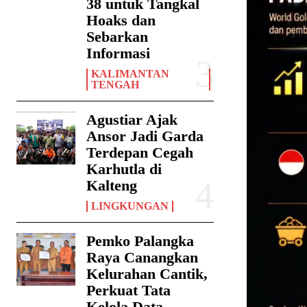
38 untuk Tangkal
Hoaks dan
Sebarkan
Informasi
KALIMANTAN
TENGAH
Agustiar Ajak
Ansor Jadi Garda
Terdepan Cegah
Karhutla di
Kalteng
LINGKUNGAN
Pemko Palangka
Raya Canangkan
Kelurahan Cantik,
Perkuat Tata
Kelola Data