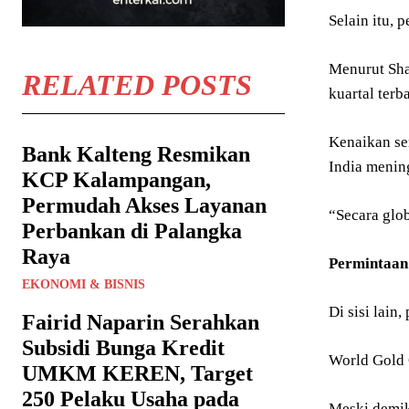
Selain itu, 
Menurut Sha
RELATED POSTS
kuartal terb
Kenaikan ser
Bank Kalteng Resmikan
India menin
KCP Kalampangan,
Permudah Akses Layanan
“Secara glob
Perbankan di Palangka
Raya
Permintaan
EKONOMI & BISNIS
Di sisi lai
Fairid Naparin Serahkan
Subsidi Bunga Kredit
World Gold 
UMKM KEREN, Target
250 Pelaku Usaha pada
Meski demiki