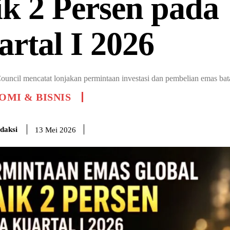
k 2 Persen pada
rtal I 2026
uncil mencatat lonjakan permintaan investasi dan pembelian emas bata
MI & BISNIS
daksi
13 Mei 2026