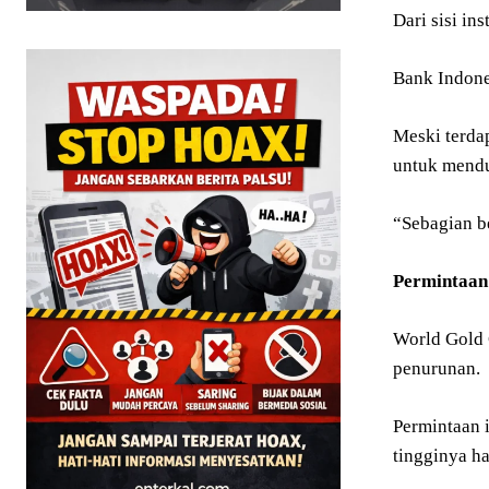
Dari sisi in
Bank Indone
Meski terda
untuk mendu
“Sebagian be
Permintaan
World Gold 
penurunan.
Permintaan i
tingginya h