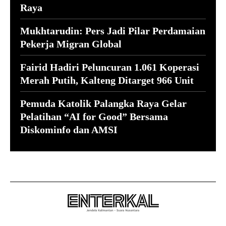
Raya
Mukhtarudin: Pers Jadi Pilar Perdamaian
Pekerja Migran Global
Fairid Hadiri Peluncuran 1.061 Koperasi
Merah Putih, Kalteng Ditarget 966 Unit
Pemuda Katolik Palangka Raya Gelar
Pelatihan “AI for Good” Bersama
Diskominfo dan AMSI