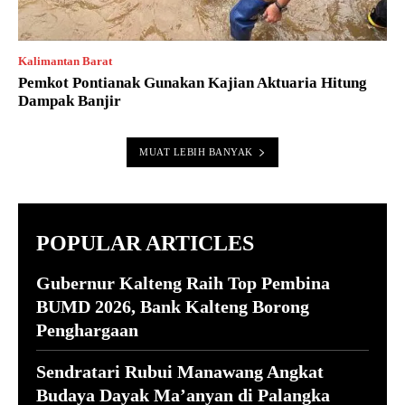
Kalimantan Barat
Pemkot Pontianak Gunakan Kajian Aktuaria Hitung
Dampak Banjir
MUAT LEBIH BANYAK
POPULAR ARTICLES
Gubernur Kalteng Raih Top Pembina
BUMD 2026, Bank Kalteng Borong
Penghargaan
Sendratari Rubui Manawang Angkat
Budaya Dayak Ma’anyan di Palangka