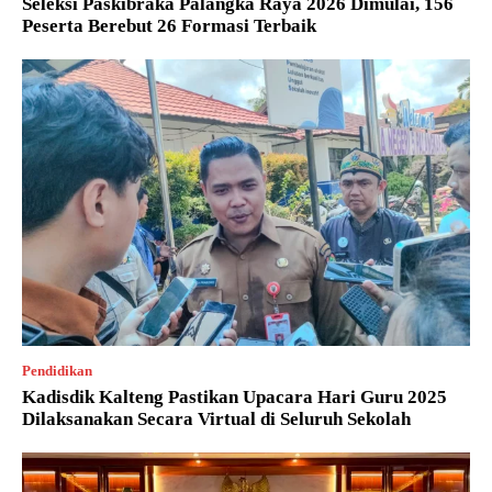
Seleksi Paskibraka Palangka Raya 2026 Dimulai, 156
Peserta Berebut 26 Formasi Terbaik
Pendidikan
Kadisdik Kalteng Pastikan Upacara Hari Guru 2025
Dilaksanakan Secara Virtual di Seluruh Sekolah