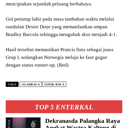
menciptakan sejumlah peluang berbahaya.
Gol penutup lahir pada masa tambahan waktu melalui
sundulan Desire Doue yang memanfaatkan umpan
Bradley Barcola sehingga mengubah skor menjadi 4-1.
Hasil tersebut memastikan Prancis finis sebagai juara
Grup I, sedangkan Norwegia melaju ke fase gugur
dengan status runner-up. (Red)
TAGS
OLAHRAGA
SEPAK BOLA
TOP 5 ENTERKAL
Dekranasda Palangka Raya
Angkat Wastra Kalteng di