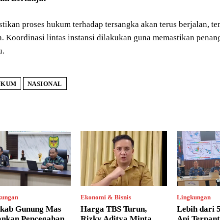
stikan proses hukum terhadap tersangka akan terus berjalan, 
n. Koordinasi lintas instansi dilakukan guna memastikan penan
u.
UKUM
NASIONAL
kungan
Ekonomi & Bisnis
Lingkungan
kab Gunung Mas
Harga TBS Turun,
Lebih dari 5
ankan Pencegahan
Rizky Aditya Minta
Api Terpan