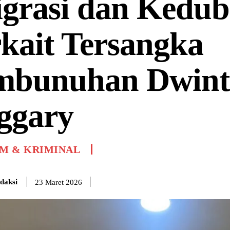
grasi dan Kedub
kait Tersangka
mbunuhan Dwint
ggary
M & KRIMINAL
daksi
23 Maret 2026