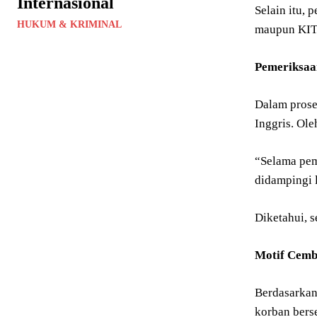
Internasional
Selain itu,
HUKUM & KRIMINAL
maupun KITA
Pemeriksaa
Dalam prose
Inggris. Ol
“Selama pem
didampingi l
Diketahui, s
Motif Cem
Berdasarkan
korban bers