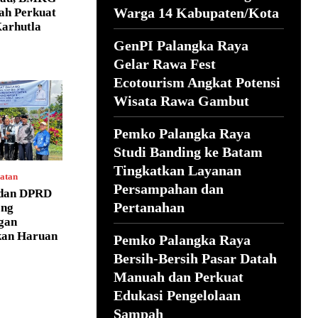
Warga 14 Kabupaten/Kota
ah Perkuat
Karhutla
GenPI Palangka Raya
Gelar Rawa Fest
Ecotourism Angkat Potensi
Wisata Rawa Gambut
Pemko Palangka Raya
Studi Banding ke Batam
Tingkatkan Layanan
atan
Persampahan dan
 dan DPRD
Pertanahan
ong
gan
kan Haruan
Pemko Palangka Raya
Bersih-Bersih Pasar Datah
Manuah dan Perkuat
Edukasi Pengelolaan
Sampah