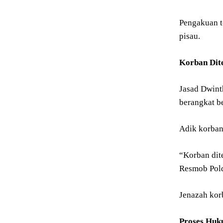
Pengakuan t
pisau.
Korban Dit
Jasad Dwint
berangkat b
Adik korban
“Korban dite
Resmob Pold
Jenazah kor
Proses Huk