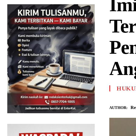
Imi
Ter
Pe
An
HUKU
Re
AUTHOR: