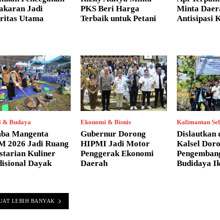
akaran Jadi
PKS Beri Harga
Minta Daer
oritas Utama
Terbaik untuk Petani
Antisipasi 
l & Budaya
Ekonomi & Bisnis
Kalimantan Sel
ba Mangenta
Gubernur Dorong
Dislautkan
M 2026 Jadi Ruang
HIPMI Jadi Motor
Kalsel Dor
starian Kuliner
Penggerak Ekonomi
Pengemban
disional Dayak
Daerah
Budidaya I
UAT LEBIH BANYAK