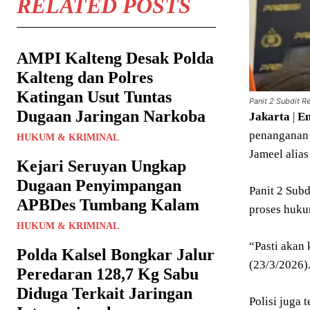
RELATED POSTS
AMPI Kalteng Desak Polda
Kalteng dan Polres
Katingan Usut Tuntas
Panit 2 Subdit 
Dugaan Jaringan Narkoba
Jakarta
|
En
penanganan 
HUKUM & KRIMINAL
Jameel alia
Kejari Seruyan Ungkap
Dugaan Penyimpangan
Panit 2 Sub
APBDes Tumbang Kalam
proses hukum
HUKUM & KRIMINAL
“Pasti akan
Polda Kalsel Bongkar Jalur
(23/3/2026)
Peredaran 128,7 Kg Sabu
Diduga Terkait Jaringan
Polisi juga 