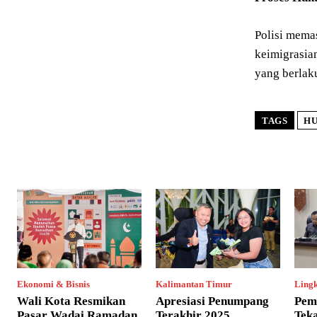
Polisi mema
keimigrasia
yang berlak
TAGS
H
Ekonomi & Bisnis
Kalimantan Timur
Ling
Wali Kota Resmikan
Apresiasi Penumpang
Pem
Pasar Wadai Ramadan
Terakhir 2025,
Tek