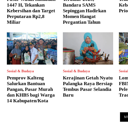
1447 H, Tekankan
Bandara SAMS
Keb
Kebersihan dan Target
Sepinggan Hadirkan
Pri
Perputaran Rp2,8
Momen Hangat
Miliar
Pergantian Tahun
Sosial & Budaya
Sosial & Budaya
Sosia
Pemprov Kalteng
Kerajinan Getah Nyatu
Lom
Salurkan Bantuan
Palangka Raya Bersiap
FBI
Pangan, Pasar Murah
Tembus Pasar Selandia
Pele
dan KHBS bagi Warga
Baru
Tra
14 Kabupaten/Kota
M