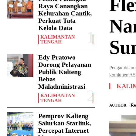
Fle
Raya Canangkan
Kelurahan Cantik,
Na
Perkuat Tata
Kelola Data
KALIMANTAN
Su
TENGAH
Edy Pratowo
Dorong Pelayanan
Pengambilan 
Publik Kalteng
komitmen ASN
Bebas
Maladministrasi
KALI
KALIMANTAN
TENGAH
Re
AUTHOR:
Pemprov Kalteng
Salurkan Starlink,
Percepat Internet