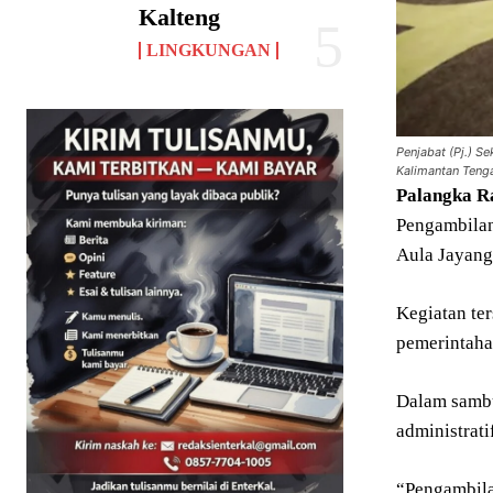
Kalteng
LINGKUNGAN
Penjabat (Pj.) S
Kalimantan Tenga
Palangka
R
Pengambilan
Aula Jayang
Kegiatan te
pemerintaha
Dalam sambu
administrat
“Pengambila