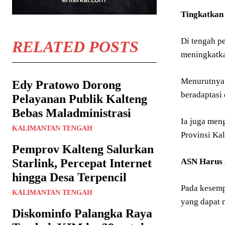
Tingkatkan 
Di tengah p
RELATED POSTS
meningkatka
Menurutnya,
Edy Pratowo Dorong
beradaptasi
Pelayanan Publik Kalteng
Bebas Maladministrasi
Ia juga men
KALIMANTAN TENGAH
Provinsi Ka
Pemprov Kalteng Salurkan
ASN Harus 
Starlink, Percepat Internet
hingga Desa Terpencil
Pada kesemp
KALIMANTAN TENGAH
yang dapat 
Diskominfo Palangka Raya