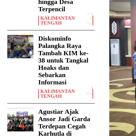
hingga Desa
Terpencil
KALIMANTAN
TENGAH
Diskominfo
Palangka Raya
Tambah KIM ke-
38 untuk Tangkal
Hoaks dan
Sebarkan
Informasi
KALIMANTAN
TENGAH
Agustiar Ajak
Ansor Jadi Garda
Terdepan Cegah
Karhutla di