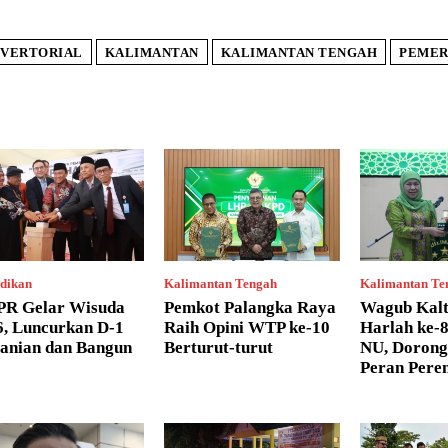
VERTORIAL
KALIMANTAN
KALIMANTAN TENGAH
PEMER
dikan
Kalimantan Tengah
Kalimantan Te
R Gelar Wisuda
Pemkot Palangka Raya
Wagub Kalt
6, Luncurkan D-1
Raih Opini WTP ke-10
Harlah ke-
tanian dan Bangun
Berturut-turut
NU, Dorong
Peran Pere