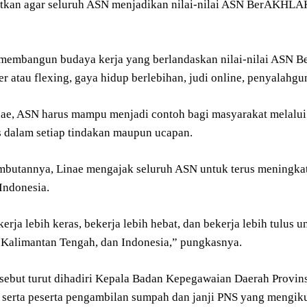
tkan agar seluruh ASN menjadikan nilai-nilai ASN BerAKHLAK 
 membangun budaya kerja yang berlandaskan nilai-nilai ASN
 atau flexing, gaya hidup berlebihan, judi online, penyalahgu
ae, ASN harus mampu menjadi contoh bagi masyarakat melalui si
as dalam setiap tindakan maupun ucapan.
butannya, Linae mengajak seluruh ASN untuk terus meningka
Indonesia.
erja lebih keras, bekerja lebih hebat, dan bekerja lebih tulus
 Kalimantan Tengah, dan Indonesia,” pungkasnya.
rsebut turut dihadiri Kepala Badan Kepegawaian Daerah Provins
 serta peserta pengambilan sumpah dan janji PNS yang mengikut