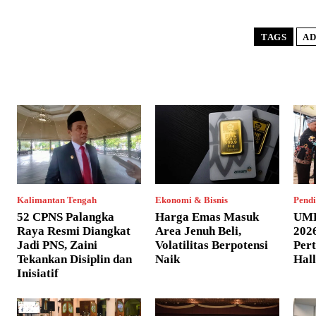
TAGS
AD
Kalimantan Tengah
Ekonomi & Bisnis
Pendi
52 CPNS Palangka
Harga Emas Masuk
UMP
Raya Resmi Diangkat
Area Jenuh Beli,
202
Jadi PNS, Zaini
Volatilitas Berpotensi
Per
Tekankan Disiplin dan
Naik
Hall
Inisiatif