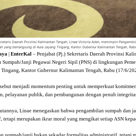
ekretaris Daerah Provinsi Kalimantan Tengah, Linae Victoria Aden, memimpin Pengambil
h yang berlangsung di Aula Jayang Tingang, Kantor Gubernur Kalimantan Tengah, Rabu
aya
|
EnterKal
– Penjabat (Pj.) Sekretaris Daerah Provinsi Ka
 Sumpah/Janji Pegawai Negeri Sipil (PNS) di lingkungan Peme
 Tingang, Kantor Gubernur Kalimantan Tengah, Rabu (17/6/20
rsebut menjadi momentum penting untuk memperkuat komitmen 
n, pelayanan publik, dan pembangunan dengan penuh integritas
tannya, Linae menegaskan bahwa pengambilan sumpah dan ja
if, tetapi merupakan ikrar moral yang mengikat setiap ASN kep
n sumpah/janji bukan sekadar formalitas administratif, tetap