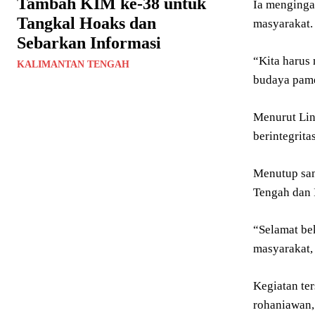
Tambah KIM ke-38 untuk
Ia menginga
Tangkal Hoaks dan
masyarakat.
Sebarkan Informasi
“Kita harus
KALIMANTAN TENGAH
budaya pamer
Menurut Lin
berintegrit
Menutup sam
Tengah dan 
“Selamat bek
masyarakat,
Kegiatan te
rohaniawan,