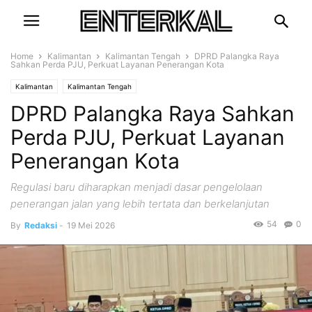
Home
Kalimantan
Kalimantan Tengah
DPRD Palangka Raya
Sahkan Perda PJU, Perkuat Layanan Penerangan Kota
Kalimantan
Kalimantan Tengah
DPRD Palangka Raya Sahkan
Perda PJU, Perkuat Layanan
Penerangan Kota
Regulasi baru diharapkan menjadi dasar pengelolaan
penerangan jalan yang lebih tertata dan berkelanjutan
54
0
By
Redaksi
-
19 Mei 2026