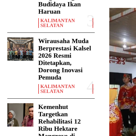
Budidaya Ikan
Haruan
KALIMANTAN
SELATAN
Wirausaha Muda
Berprestasi Kalsel
2026 Resmi
Ditetapkan,
Dorong Inovasi
Pemuda
KALIMANTAN
SELATAN
Kemenhut
Targetkan
Rehabilitasi 12
Ribu Hektare
Mangrove di