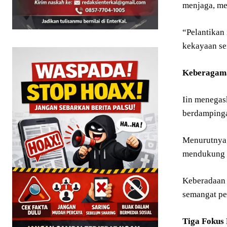
menjaga, me
“Pelantikan
kekayaan se
Keberagama
Iin menegas
berdampinga
Menurutnya,
mendukung 
Keberadaan 
semangat pe
Tiga Foku