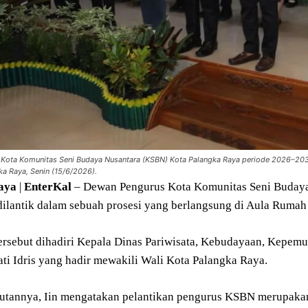
Kota Komunitas Seni Budaya Nusantara (KSBN) Kota Palangka Raya periode 2026–2031
ka Raya, Senin (15/6/2026).
aya
|
EnterKal
– Dewan Pengurus Kota Komunitas Seni Budaya
dilantik dalam sebuah prosesi yang berlangsung di Aula Rumah
tersebut dihadiri Kepala Dinas Pariwisata, Kebudayaan, Kepem
ati Idris yang hadir mewakili Wali Kota Palangka Raya.
tannya, Iin mengatakan pelantikan pengurus KSBN merupakan