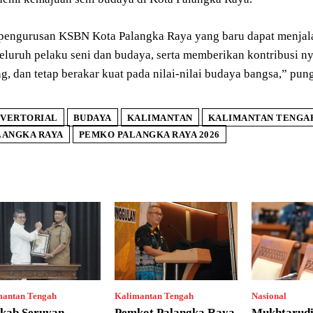
engurusan KSBN Kota Palangka Raya yang baru dapat menjal
eluruh pelaku seni dan budaya, serta memberikan kontribusi n
g, dan tetap berakar kuat pada nilai-nilai budaya bangsa,” pun
VERTORIAL
BUDAYA
KALIMANTAN
KALIMANTAN TENGA
LANGKA RAYA
PEMKO PALANGKA RAYA 2026
mantan Tengah
Kalimantan Tengah
Nasional
kab Seruyan
Pemkot Palangka Raya
Mukhtarud