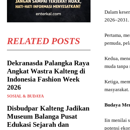
Dalam kesem
2026–2031.
Pertama, me
RELATED POSTS
pemuda, pela
Kedua, mendo
Dekranasda Palangka Raya
muda tanpa 
Angkat Wastra Kalteng di
Indonesia Fashion Week
Ketiga, mem
2026
masyarakat.
SOSIAL & BUDAYA
Budaya Mem
Disbudpar Kalteng Jadikan
Museum Balanga Pusat
Iin menilai 
Edukasi Sejarah dan
potensi ekon