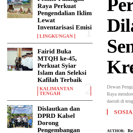
Pe
Raya Perkuat
Pengendalian Iklim
Dil
Lewat
Inventarisasi Emisi
LINGKUNGAN
Se
Fairid Buka
MTQH ke-45,
Kre
Perkuat Syiar
Islam dan Seleksi
Kafilah Terbaik
Dewan Pengur
KALIMANTAN
TENGAH
Raya mendoron
daerah di te
Dislautkan dan
SOSIA
DPRD Kalsel
Dorong
Pengembangan
Re
AUTHOR: