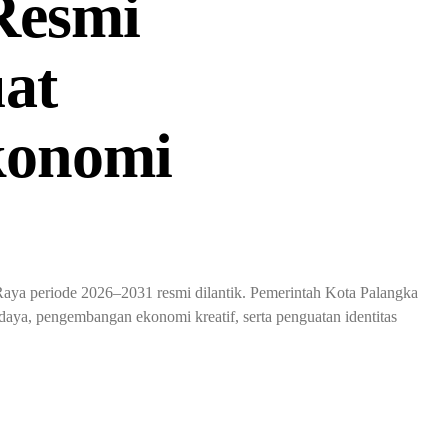
Resmi
uat
konomi
a periode 2026–2031 resmi dilantik. Pemerintah Kota Palangka
daya, pengembangan ekonomi kreatif, serta penguatan identitas