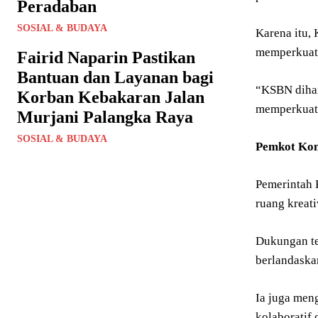
Peradaban
SOSIAL & BUDAYA
Karena itu,
memperkuat 
Fairid Naparin Pastikan
Bantuan dan Layanan bagi
“KSBN dihar
Korban Kebakaran Jalan
memperkuat 
Murjani Palangka Raya
SOSIAL & BUDAYA
Pemkot Kom
Pemerintah 
ruang kreati
Dukungan te
berlandaskan
Ia juga men
kolaboratif