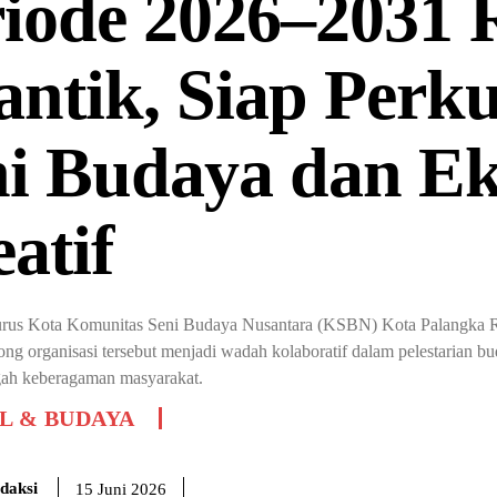
riode 2026–2031 
antik, Siap Perk
ni Budaya dan E
atif
us Kota Komunitas Seni Budaya Nusantara (KSBN) Kota Palangka Ray
g organisasi tersebut menjadi wadah kolaboratif dalam pelestarian bu
ngah keberagaman masyarakat.
L & BUDAYA
daksi
15 Juni 2026