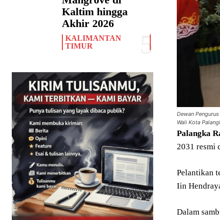
Kaltim hingga
Akhir 2026
KALIMANTAN
TIMUR
Dewan Pengurus 
Wali Kota Palang
Palangka
R
2031 resmi 
Pelantikan 
Iin Hendray
Dalam sambu