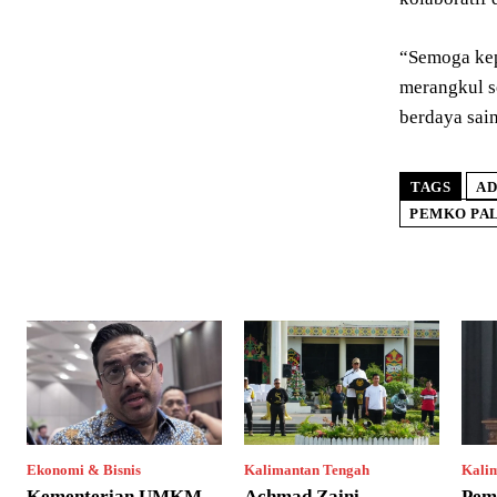
“Semoga kep
merangkul s
berdaya sain
TAGS
AD
PEMKO PA
Ekonomi & Bisnis
Kalimantan Tengah
Kali
Kementerian UMKM
Achmad Zaini
Pem