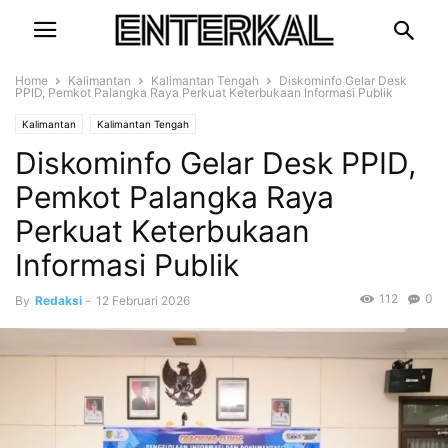
Home
Kalimantan
Kalimantan Tengah
Diskominfo Gelar Desk
PPID, Pemkot Palangka Raya Perkuat Keterbukaan Informasi Publik
Kalimantan
Kalimantan Tengah
Diskominfo Gelar Desk PPID,
Pemkot Palangka Raya
Perkuat Keterbukaan
Informasi Publik
112
0
By
Redaksi
-
12 Februari 2026