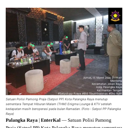
Satuan Polisi Pamong Praja (Satpol PP) Kota Palangka Raya menutup
sementara Tempat Hiburan Malam (THM) Enigma Lounge & KTV setelah
kedapatan masih beroperasi pada bulan Ramadan. (Foto : Satpol PP Palangka
Raya)
Palangka
Raya
|
EnterKal
— Satuan Polisi Pamong
Praja (Satpol PP) Kota Palangka Raya menutup sementara