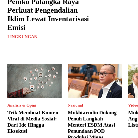
Pemko Palangka Raya
Perkuat Pengendalian
Iklim Lewat Inventarisasi
Emisi
LINGKUNGAN
Analisis & Opini
Nasional
Video
Trik Membuat Konten
Mukhtarudin Dukung
Muk
Viral di Media Sosial:
Penuh Langkah
Ang
Dari Ide Hingga
Menteri ESDM Atasi
List
Eksekusi
Penundaan POD
Produksi Migas