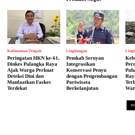
Kalimantan Tengah
Lingkungan
Ling
Peringatan HKN ke-61,
Pemkab Seruyan
Keb
Dinkes Palangka Raya
Integrasikan
Per
Ajak Warga Perkuat
Konservasi Penyu
Pah
Deteksi Dini dan
dengan Pengembangan
Ray
Manfaatkan Faskes
Pariwisata
Ter
Terdekat
Berkelanjutan
War
M