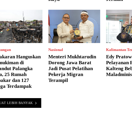
kungan
Nasional
Kalimantan Te
akaran Hanguskan
Menteri Mukhtarudin
Edy Pratow
mukiman di
Dorong Jawa Barat
Pelayanan P
andut Palangka
Jadi Pusat Pelatihan
Kalteng Be
a, 25 Rumah
Pekerja Migran
Maladminis
bakar dan 127
Terampil
ga Terdampak
UAT LEBIH BANYAK