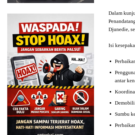
Dalam kunju
Penandatang
Djunedie, se
Isi kesepak
Perbaika
Penggunaa
antar ken
Koordina
Demobilis
Sumbu ke
Perbaikan