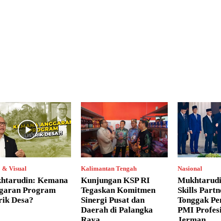
 & Visual
Kalimantan Tengah
Nasional
htarudin: Kemana
Kunjungan KSP RI
Mukhtarudi
garan Program
Tegaskan Komitmen
Skills Partn
rik Desa?
Sinergi Pusat dan
Tonggak Pe
Daerah di Palangka
PMI Profesi
Raya
Jerman