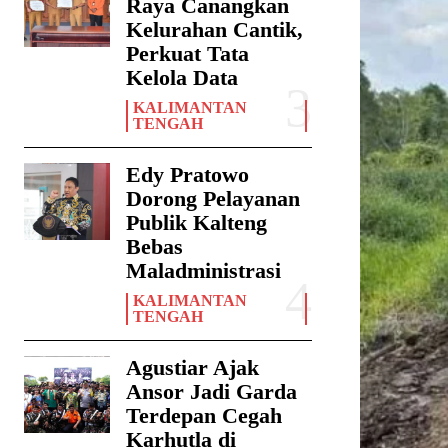
Raya Canangkan
Kelurahan Cantik,
Perkuat Tata
Kelola Data
KALIMANTAN
TENGAH
Edy Pratowo
Dorong Pelayanan
Publik Kalteng
Bebas
Maladministrasi
KALIMANTAN
TENGAH
Agustiar Ajak
Ansor Jadi Garda
Terdepan Cegah
Karhutla di