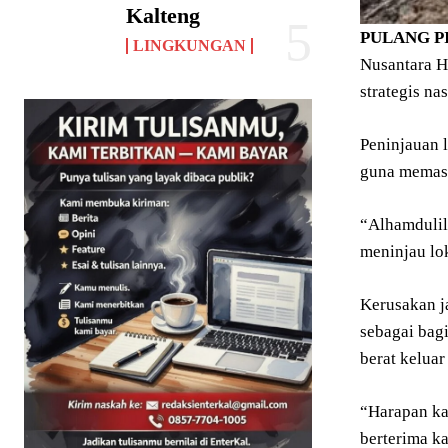
Kalteng
PULANG
P
LINGKUNGAN
Nusantara H
strategis n
Peninjauan 
guna memast
“Alhamdulill
meninjau lok
Kerusakan j
sebagai bag
berat keluar
“Harapan kam
berterima ka