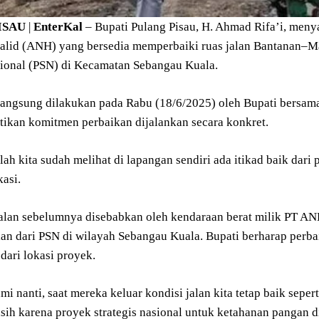
ISAU
|
EnterKal
– Bupati Pulang Pisau, H. Ahmad Rifa’i, menya
alid (ANH) yang bersedia memperbaiki ruas jalan Bantanan–Ma
asional (PSN) di Kecamatan Sebangau Kuala.
langsung dilakukan pada Rabu (18/6/2025) oleh Bupati bersa
ikan komitmen perbaikan dijalankan secara konkret.
ah kita sudah melihat di lapangan sendiri ada itikad baik dari
asi.
alan sebelumnya disebabkan oleh kendaraan berat milik PT A
ian dari PSN di wilayah Sebangau Kuala. Bupati berharap perb
 dari lokasi proyek.
i nanti, saat mereka keluar kondisi jalan kita tetap baik seper
sih karena proyek strategis nasional untuk ketahanan pangan di