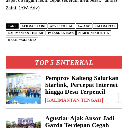
dapat ditangani lebih cepat sebelum membesar,” tandas
Zaini. (AW-Adv)
TAGS
ACHMAD ZAINI
ADVERTORIAL
AW-ADV
KALIMANTAN
KALIMANTAN TENGAH
PALANGKA RAYA
PEMERINTAH KOTA
WAKIL WALIKOTA
TOP 5 ENTERKAL
Pemprov Kalteng Salurkan
Starlink, Percepat Internet
hingga Desa Terpencil
KALIMANTAN TENGAH
Agustiar Ajak Ansor Jadi
Garda Terdepan Cegah