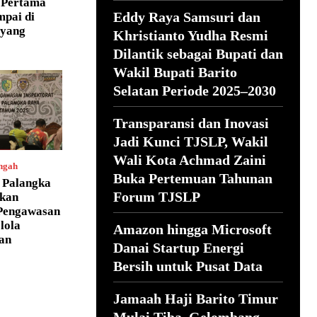
 Pertama
Eddy Raya Samsuri dan
mpai di
ayang
Khristianto Yudha Resmi
Dilantik sebagai Bupati dan
Wakil Bupati Barito
Selatan Periode 2025–2030
Transparansi dan Inovasi
Jadi Kunci TJSLP, Wakil
Wali Kota Achmad Zaini
ngah
Buka Pertemuan Tahunan
 Palangka
Forum TJSLP
kan
Pengawasan
lola
Amazon hingga Microsoft
an
Danai Startup Energi
Bersih untuk Pusat Data
Jamaah Haji Barito Timur
Mulai Tiba, Gelombang