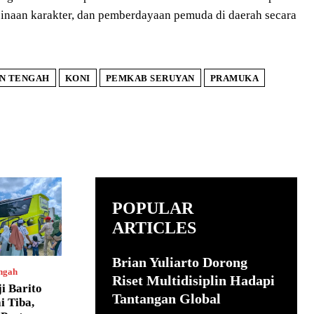
naan karakter, dan pemberdayaan pemuda di daerah secara
N TENGAH
KONI
PEMKAB SERUYAN
PRAMUKA
POPULAR
ARTICLES
Brian Yuliarto Dorong
ngah
Riset Multidisiplin Hadapi
i Barito
Tantangan Global
i Tiba,