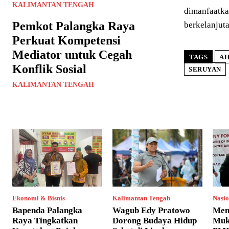
KALIMANTAN TENGAH
dimanfaatka
Pemkot Palangka Raya
berkelanjuta
Perkuat Kompetensi
Mediator untuk Cegah
TAGS
AH
Konflik Sosial
SERUYAN
KALIMANTAN TENGAH
Ekonomi & Bisnis
Kalimantan Tengah
Nasio
Bapenda Palangka
Wagub Edy Pratowo
Men
Raya Tingkatkan
Dorong Budaya Hidup
Muk