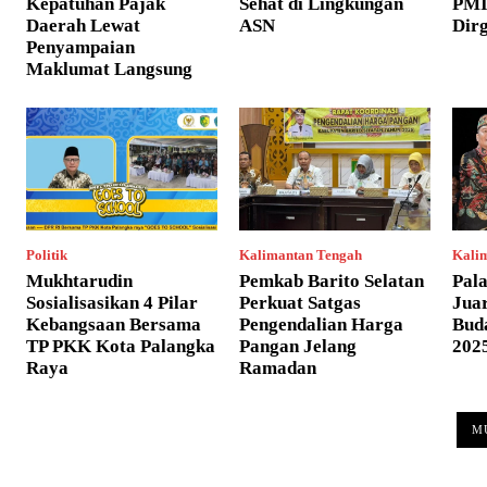
Kepatuhan Pajak
Sehat di Lingkungan
PMI 
Daerah Lewat
ASN
Dir
Penyampaian
Maklumat Langsung
Politik
Kalimantan Tengah
Kali
Mukhtarudin
Pemkab Barito Selatan
Pal
Sosialisasikan 4 Pilar
Perkuat Satgas
Jua
Kebangsaan Bersama
Pengendalian Harga
Bud
TP PKK Kota Palangka
Pangan Jelang
202
Raya
Ramadan
M