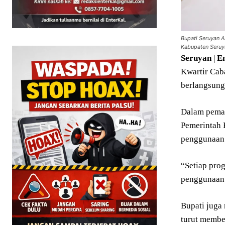
Bupati Seruyan 
Kabupaten Seruy
Seruyan
|
E
Kwartir Cab
berlangsung 
Dalam pemap
Pemerintah 
penggunaan 
“Setiap prog
penggunaan 
Bupati juga 
turut membe