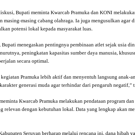
diskusi, Bupati meminta Kwarcab Pramuka dan KONI melakukan 
n masing-masing cabang olahraga. Ia juga mengusulkan agar di
kan potensi lokal kepada masyarakat luas.
, Bupati menegaskan pentingnya pembinaan atlet sejak usia din
nurutnya, peningkatan kapasitas sumber daya manusia, khususny
erjalan secara optimal.
 kegiatan Pramuka lebih aktif dan menyentuh langsung anak-ana
arakter generasi muda agar terhindar dari pengaruh negatif,”
 meminta Kwarcab Pramuka melakukan pendataan program dan 
g relevan dengan kebutuhan lokal. Data yang lengkap akan m
Kabupaten Seruyan berharap melalui rencana ini, dana hibah 