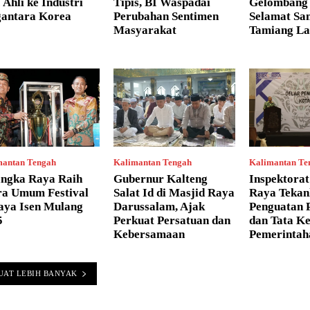
Ahli ke Industri
Tipis, BI Waspadai
Gelombang
gantara Korea
Perubahan Sentimen
Selamat Sa
Masyarakat
Tamiang L
mantan Tengah
Kalimantan Tengah
Kalimantan Te
angka Raya Raih
Gubernur Kalteng
Inspektorat
ra Umum Festival
Salat Id di Masjid Raya
Raya Tekan
aya Isen Mulang
Darussalam, Ajak
Penguatan 
5
Perkuat Persatuan dan
dan Tata Ke
Kebersamaan
Pemerintah
UAT LEBIH BANYAK