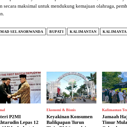
n secara maksimal untuk mendukung kemajuan olahraga, pembi
n.
MAD SELANORWANDA
BUPATI
KALIMANTAN
KALIMANTA
nal
Ekonomi & Bisnis
Kalimantan Te
teri P2MI
Keyakinan Konsumen
Jamaah Haj
htarudin Lepas 12
Balikpapan Turun
Timur Mula