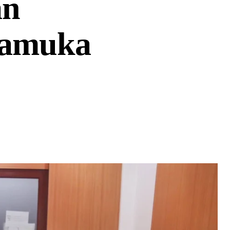
an
ramuka