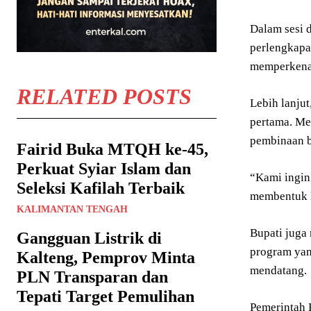
Dalam sesi 
perlengkapa
memperkenal
RELATED POSTS
Lebih lanjut
pertama. Me
pembinaan b
Fairid Buka MTQH ke-45,
Perkuat Syiar Islam dan
“Kami ingin
Seleksi Kafilah Terbaik
membentuk k
KALIMANTAN TENGAH
Bupati juga
Gangguan Listrik di
program yan
Kalteng, Pemprov Minta
mendatang.
PLN Transparan dan
Tepati Target Pemulihan
Pemerintah 