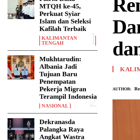
Re
MTQH ke-45,
Perkuat Syiar
Da
Islam dan Seleksi
Kafilah Terbaik
KALIMANTAN
da
TENGAH
Mukhtarudin:
Albania Jadi
KALI
Tujuan Baru
Penempatan
Pekerja Migran
Re
AUTHOR:
Terampil Indonesia
NASIONAL
Dekranasda
Palangka Raya
Angkat Wastra