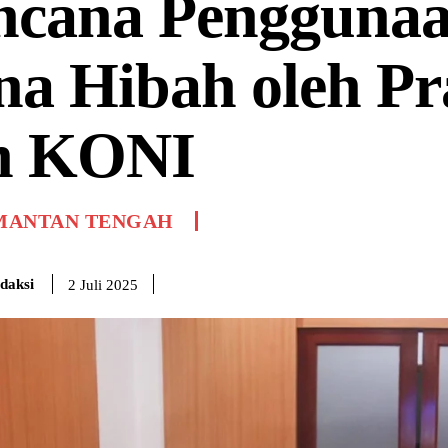
ncana Pengguna
na Hibah oleh P
n KONI
MANTAN TENGAH
daksi
2 Juli 2025