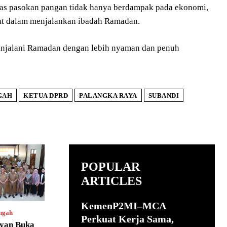
itas pasokan pangan tidak hanya berdampak pada ekonomi,
kat dalam menjalankan ibadah Ramadan.
njalani Ramadan dengan lebih nyaman dan penuh
GAH
KETUA DPRD
PALANGKA RAYA
SUBANDI
POPULAR
ARTICLES
KemenP2MI–MCA
ngah
Perkuat Kerja Sama,
uyan Buka