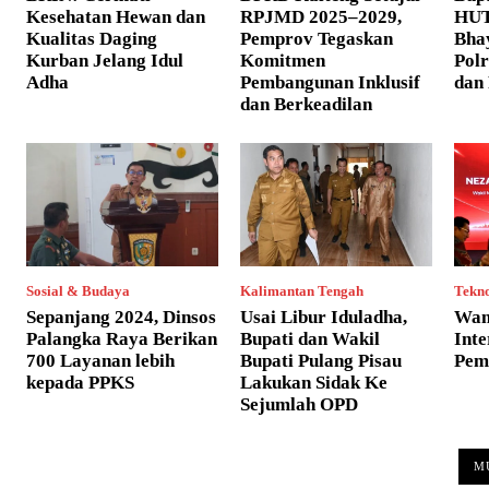
Kesehatan Hewan dan
RPJMD 2025–2029,
HUT
Kualitas Daging
Pemprov Tegaskan
Bha
Kurban Jelang Idul
Komitmen
Pol
Adha
Pembangunan Inklusif
dan 
dan Berkeadilan
Sosial & Budaya
Kalimantan Tengah
Tekno
Sepanjang 2024, Dinsos
Usai Libur Iduladha,
Wam
Palangka Raya Berikan
Bupati dan Wakil
Int
700 Layanan lebih
Bupati Pulang Pisau
Pem
kepada PPKS
Lakukan Sidak Ke
Sejumlah OPD
M