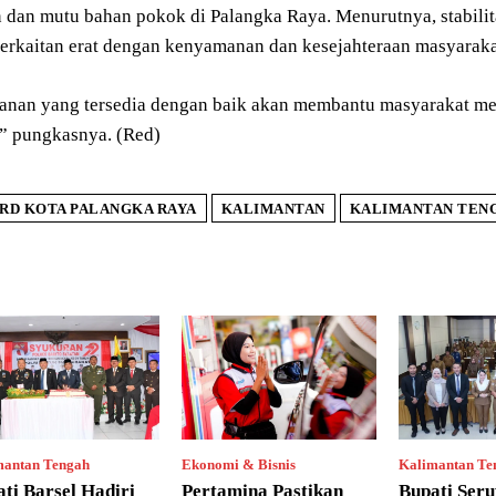
n dan mutu bahan pokok di Palangka Raya. Menurutnya, stabil
 berkaitan erat dengan kenyamanan dan kesejahteraan masyara
nan yang tersedia dengan baik akan membantu masyarakat me
” pungkasnya. (Red)
RD KOTA PALANGKA RAYA
KALIMANTAN
KALIMANTAN TEN
mantan Tengah
Ekonomi & Bisnis
Kalimantan Te
ti Barsel Hadiri
Pertamina Pastikan
Bupati Ser