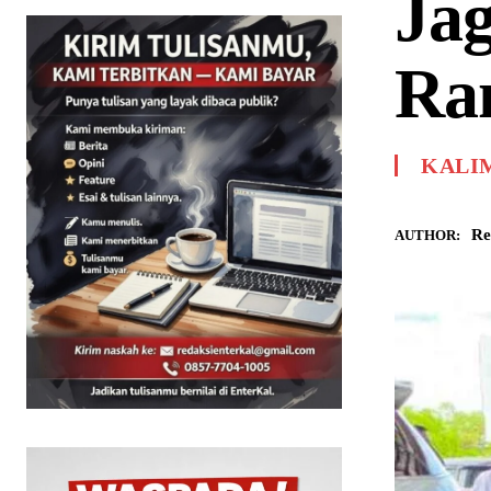
Ja
Ra
KALI
Re
AUTHOR: