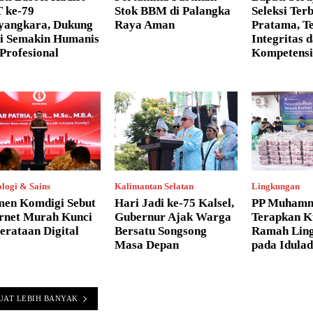
 ke-79
Stok BBM di Palangka
Seleksi Ter
yangkara, Dukung
Raya Aman
Pratama, T
ri Semakin Humanis
Integritas 
Profesional
Kompetensi
logi & Sains
Kalimantan Selatan
Lingkungan
en Komdigi Sebut
Hari Jadi ke-75 Kalsel,
PP Muhamm
ernet Murah Kunci
Gubernur Ajak Warga
Terapkan K
erataan Digital
Bersatu Songsong
Ramah Lin
Masa Depan
pada Idula
UAT LEBIH BANYAK