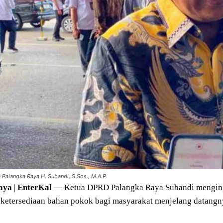
Palangka Raya H. Subandi, S.Sos., M.A.P.
aya
|
EnterKal
— Ketua DPRD Palangka Raya Subandi menginga
ketersediaan bahan pokok bagi masyarakat menjelang datangn