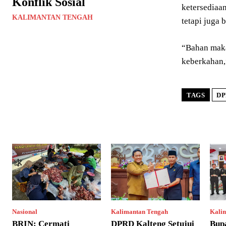
Konflik Sosial
ketersediaa
KALIMANTAN TENGAH
tetapi juga
“Bahan maka
keberkahan,
TAGS
DP
Nasional
Kalimantan Tengah
Kali
BRIN: Cermati
DPRD Kalteng Setujui
Bupa