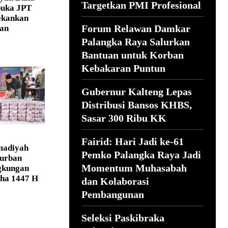
Targetkan PMI Profesional
buka JPT
ekankan
Forum Relawan Damkar
dan
Palangka Raya Salurkan
Bantuan untuk Korban
Kebakaran Puntun
Gubernur Kalteng Lepas
Distribusi Bansos KHBS,
Sasar 300 Ribu KK
Fairid: Hari Jadi ke-61
adiyah
Pemko Palangka Raya Jadi
urban
Momentum Muhasabah
gkungan
dha 1447 H
dan Kolaborasi
Pembangunan
Seleksi Paskibraka