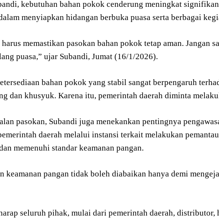
andi, kebutuhan bahan pokok cenderung meningkat signifikan 
dalam menyiapkan hidangan berbuka puasa serta berbagai keg
 harus memastikan pasokan bahan pokok tetap aman. Jangan sam
lang puasa,” ujar Subandi, Jumat (16/1/2026).
 ketersediaan bahan pokok yang stabil sangat berpengaruh te
g dan khusyuk. Karena itu, pemerintah daerah diminta melakuka
oalan pasokan, Subandi juga menekankan pentingnya pengawasan
pemerintah daerah melalui instansi terkait melakukan pemanta
dan memenuhi standar keamanan pangan.
an keamanan pangan tidak boleh diabaikan hanya demi mengeja
arap seluruh pihak, mulai dari pemerintah daerah, distributor