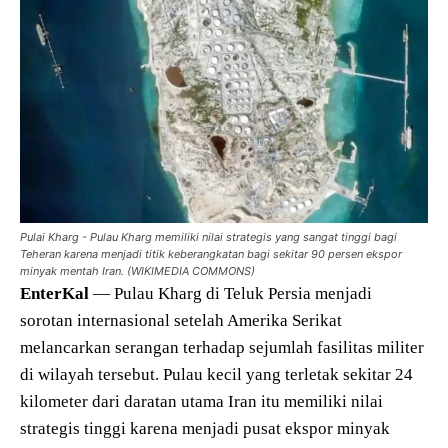
Pulai Kharg - Pulau Kharg memiliki nilai strategis yang sangat tinggi bagi
Teheran karena menjadi titik keberangkatan bagi sekitar 90 persen ekspor
minyak mentah Iran. (WIKIMEDIA COMMONS)
EnterKal
— Pulau Kharg di Teluk Persia menjadi
sorotan internasional setelah Amerika Serikat
melancarkan serangan terhadap sejumlah fasilitas militer
di wilayah tersebut. Pulau kecil yang terletak sekitar 24
kilometer dari daratan utama Iran itu memiliki nilai
strategis tinggi karena menjadi pusat ekspor minyak